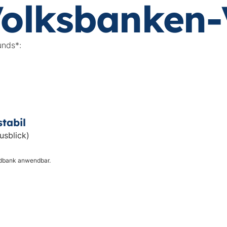
Volksbanken
unds*:
stabil
usblick)
undbank anwendbar.