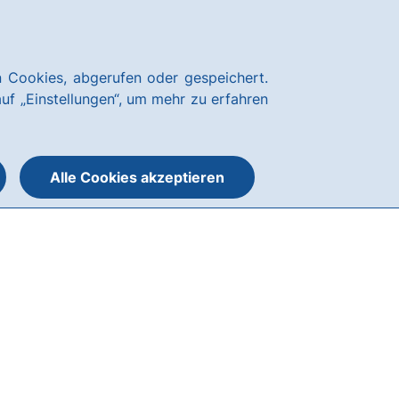
Über uns
Blog
Nachhaltigkeit
Presse
Notfallnummern
hausbanking
 Cookies, abgerufen oder gespeichert.
Suche
Menü
auf „Einstellungen“, um mehr zu erfahren
öffnen
öffnen
oder
schließen
Alle Cookies akzeptieren