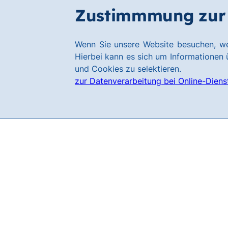
Zum
Zum
Zustimmmung zur 
Karriere
Hauptinhalt
Footer
springen
springen
Link
Wenn Sie unsere Website besuchen, we
zur
Hierbei kann es sich um Informationen ü
Homepage
und Cookies zu selektieren.
zur Datenverarbeitung bei Online-Diens