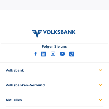
volksbank
verbund
logo
Folgen Sie uns
facebook
linkedin
instagram
youtube
tiktok
logo
logo
logo
logo
logo
Volksbank
Volksbanken-Verbund
Aktuelles