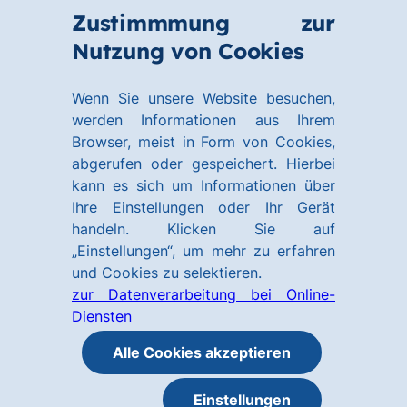
Zum
Zum
Zustimmmung zur
Hauptinhalt
Footer
Link
Nutzung von Cookies
Menü
springen
springen
zur
öffnen
Homepage
Wenn Sie unsere Website besuchen,
werden Informationen aus Ihrem
Browser, meist in Form von Cookies,
abgerufen oder gespeichert. Hierbei
kann es sich um Informationen über
Ihre Einstellungen oder Ihr Gerät
handeln. Klicken Sie auf
„Einstellungen“, um mehr zu erfahren
und Cookies zu selektieren.
zur Datenverarbeitung bei Online-
Diensten
Alle Cookies akzeptieren
Einstellungen