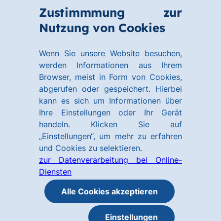
Zum
Zum
Zustimmmung zur
Hauptinhalt
Footer
Link
Nutzung von Cookies
Menü
springen
springen
zur
öffnen
Homepage
Wenn Sie unsere Website besuchen,
werden Informationen aus Ihrem
Browser, meist in Form von Cookies,
abgerufen oder gespeichert. Hierbei
kann es sich um Informationen über
Ihre Einstellungen oder Ihr Gerät
handeln. Klicken Sie auf
„Einstellungen“, um mehr zu erfahren
und Cookies zu selektieren.
zur Datenverarbeitung bei Online-
Diensten
Alle Cookies akzeptieren
Einstellungen