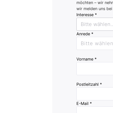
möchten – wir nehm
wir melden uns be
Interesse *
Bitte wählen..
Anrede *
Bitte wählen.
Vorname *
Postleitzahl *
E-Mail *