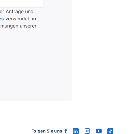
er Anfrage und
es
verwendet, in
immungen unserer
Folgen Sie uns
facebook
linkedin
instagram
youtube
tiktok