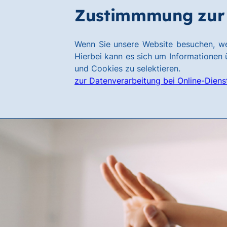
Zum
Zum
Zustimmmung zur 
Hauptinhalt
Footer
springen
springen
Link
Wenn Sie unsere Website besuchen, we
zur
Hierbei kann es sich um Informationen ü
Homepage
und Cookies zu selektieren.
zur Datenverarbeitung bei Online-Diens