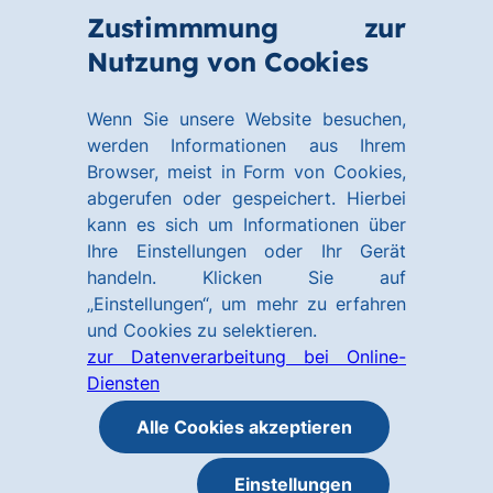
Zum
Zum
Zustimmmung zur
Hauptinhalt
Footer
Link
Nutzung von Cookies
Menü
springen
springen
zur
öffnen
Homepage
Wenn Sie unsere Website besuchen,
werden Informationen aus Ihrem
Browser, meist in Form von Cookies,
abgerufen oder gespeichert. Hierbei
kann es sich um Informationen über
Ihre Einstellungen oder Ihr Gerät
handeln. Klicken Sie auf
„Einstellungen“, um mehr zu erfahren
und Cookies zu selektieren.
zur Datenverarbeitung bei Online-
Diensten
Alle Cookies akzeptieren
Einstellungen