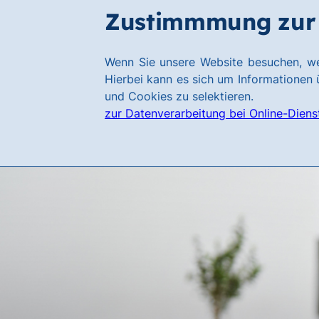
Zum
Zum
Zustimmmung zur 
Hauptinhalt
Footer
springen
springen
Link
Wenn Sie unsere Website besuchen, we
zur
Hierbei kann es sich um Informationen ü
Homepage
und Cookies zu selektieren.
zur Datenverarbeitung bei Online-Diens