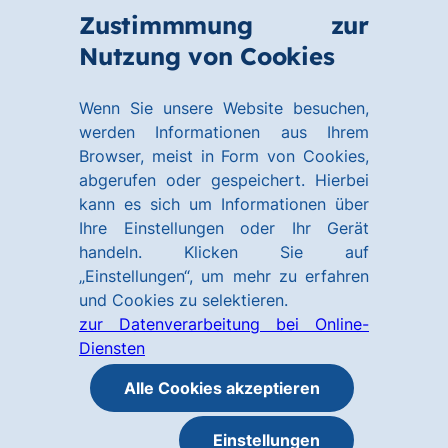
Zum
Zum
Zustimmmung zur
Hauptinhalt
Footer
Link
Nutzung von Cookies
Menü
springen
springen
zur
öffnen
Homepage
Wenn Sie unsere Website besuchen,
werden Informationen aus Ihrem
Browser, meist in Form von Cookies,
abgerufen oder gespeichert. Hierbei
kann es sich um Informationen über
Ihre Einstellungen oder Ihr Gerät
handeln. Klicken Sie auf
„Einstellungen“, um mehr zu erfahren
und Cookies zu selektieren.
zur Datenverarbeitung bei Online-
Diensten
Alle Cookies akzeptieren
Einstellungen