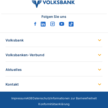
volksbank
verbund
logo
Folgen Sie uns
facebook
linkedin
instagram
youtube
tiktok
logo
logo
logo
logo
logo
Volksbank
Volksbanken-Verbund
Aktuelles
Kontakt
Impressum
AGB
Datenschutz
Informationen zur Barrierefreiheit
Konformitätserklärung