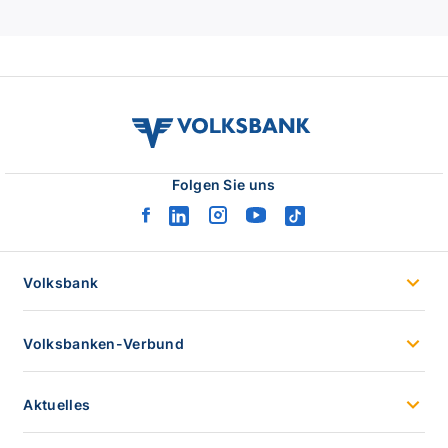
volksbank
verbund
logo
Folgen Sie uns
facebook
linkedin
instagram
youtube
tiktok
logo
logo
logo
logo
logo
Volksbank
Volksbanken-Verbund
Aktuelles