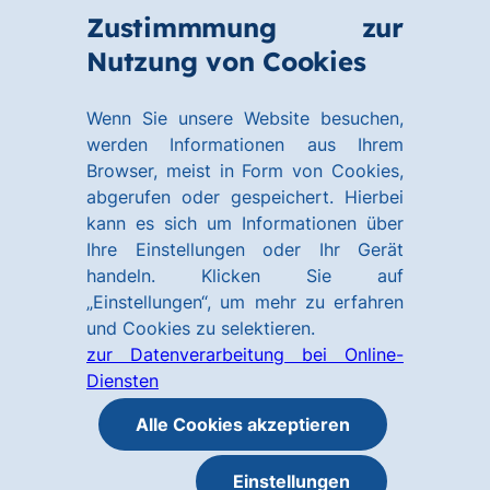
Zum
Zum
Zustimmmung zur
Hauptinhalt
Footer
Link
Nutzung von Cookies
Menü
springen
springen
zur
öffnen
Homepage
Wenn Sie unsere Website besuchen,
werden Informationen aus Ihrem
Browser, meist in Form von Cookies,
abgerufen oder gespeichert. Hierbei
kann es sich um Informationen über
Ihre Einstellungen oder Ihr Gerät
handeln. Klicken Sie auf
„Einstellungen“, um mehr zu erfahren
und Cookies zu selektieren.
zur Datenverarbeitung bei Online-
Diensten
Alle Cookies akzeptieren
Einstellungen