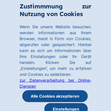
Zum
Zum
Zustimmmung zur
Hauptinhalt
Footer
Link
Nutzung von Cookies
Menü
springen
springen
zur
öffnen
Homepage
Wenn Sie unsere Website besuchen,
werden Informationen aus Ihrem
Browser, meist in Form von Cookies,
abgerufen oder gespeichert. Hierbei
kann es sich um Informationen über
Ihre Einstellungen oder Ihr Gerät
handeln. Klicken Sie auf
„Einstellungen“, um mehr zu erfahren
und Cookies zu selektieren.
zur Datenverarbeitung bei Online-
Diensten
Alle Cookies akzeptieren
Einstellungen