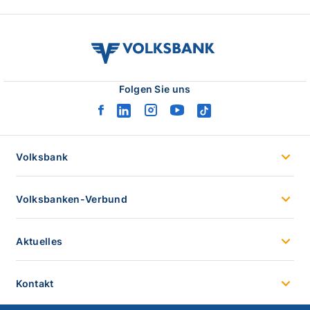
volksbank
verbund
logo
Folgen Sie uns
facebook
linkedin
instagram
youtube
tiktok
logo
logo
logo
logo
logo
Volksbank
Volksbanken-Verbund
Aktuelles
Kontakt