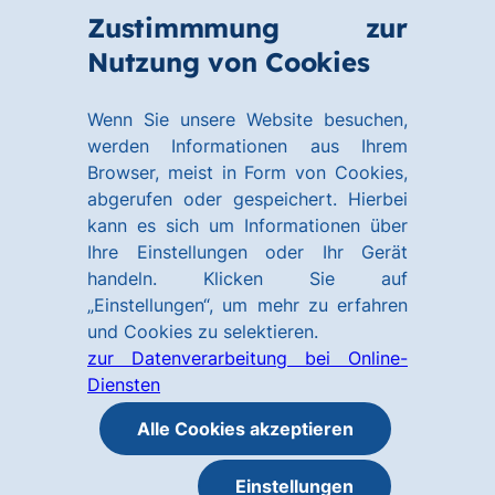
Zum
Zum
Zustimmmung zur
Hauptinhalt
Footer
Link
Nutzung von Cookies
Menü
springen
springen
zur
öffnen
Homepage
Wenn Sie unsere Website besuchen,
werden Informationen aus Ihrem
Browser, meist in Form von Cookies,
abgerufen oder gespeichert. Hierbei
kann es sich um Informationen über
Ihre Einstellungen oder Ihr Gerät
handeln. Klicken Sie auf
„Einstellungen“, um mehr zu erfahren
und Cookies zu selektieren.
zur Datenverarbeitung bei Online-
Diensten
Alle Cookies akzeptieren
Einstellungen