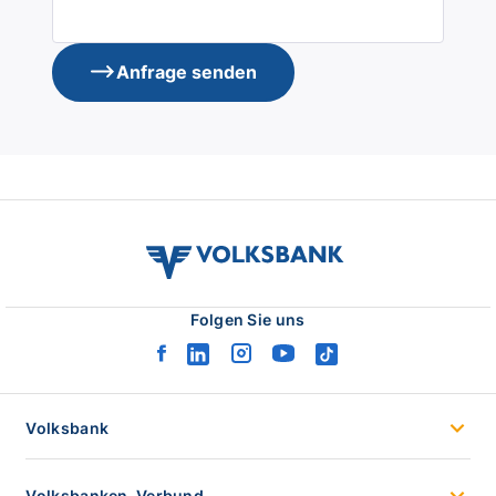
Anfrage senden
volksbank
verbund
logo
Folgen Sie uns
facebook
linkedin
instagram
youtube
tiktok
logo
logo
logo
logo
logo
Volksbank
Volksbanken-Verbund