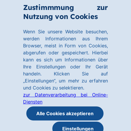
Zum
Zum
Zustimmmung zur
Hauptinhalt
Footer
Link
Nutzung von Cookies
Menü
springen
springen
zur
öffnen
Homepage
Wenn Sie unsere Website besuchen,
werden Informationen aus Ihrem
Browser, meist in Form von Cookies,
abgerufen oder gespeichert. Hierbei
kann es sich um Informationen über
Ihre Einstellungen oder Ihr Gerät
handeln. Klicken Sie auf
„Einstellungen“, um mehr zu erfahren
und Cookies zu selektieren.
zur Datenverarbeitung bei Online-
Diensten
Alle Cookies akzeptieren
Einstellungen