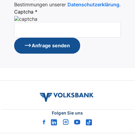
Bestimmungen unserer
Datenschutzerklärung
.
Captcha *
Anfrage senden
volksbank
verbund
logo
Folgen Sie uns
facebook
linkedin
instagram
youtube
tiktok
logo
logo
logo
logo
logo