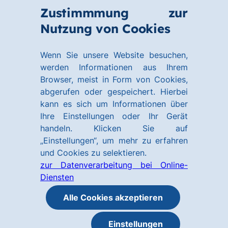
Zum
Zum
Zustimmmung zur
Hauptinhalt
Footer
Link
Nutzung von Cookies
Menü
springen
springen
zur
öffnen
Homepage
Wenn Sie unsere Website besuchen,
werden Informationen aus Ihrem
Browser, meist in Form von Cookies,
abgerufen oder gespeichert. Hierbei
kann es sich um Informationen über
Ihre Einstellungen oder Ihr Gerät
handeln. Klicken Sie auf
„Einstellungen“, um mehr zu erfahren
und Cookies zu selektieren.
zur Datenverarbeitung bei Online-
Diensten
Alle Cookies akzeptieren
Einstellungen