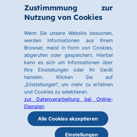
Zum
Zum
Zustimmmung zur
Hauptinhalt
Footer
Link
Nutzung von Cookies
Menü
springen
springen
zur
öffnen
Homepage
Wenn Sie unsere Website besuchen,
werden Informationen aus Ihrem
Browser, meist in Form von Cookies,
abgerufen oder gespeichert. Hierbei
kann es sich um Informationen über
Ihre Einstellungen oder Ihr Gerät
handeln. Klicken Sie auf
„Einstellungen“, um mehr zu erfahren
und Cookies zu selektieren.
zur Datenverarbeitung bei Online-
Diensten
Alle Cookies akzeptieren
Einstellungen