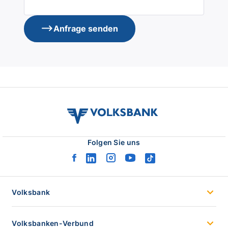
Anfrage senden
volksbank
verbund
logo
Folgen Sie uns
facebook
linkedin
instagram
youtube
tiktok
logo
logo
logo
logo
logo
Volksbank
Volksbanken-Verbund