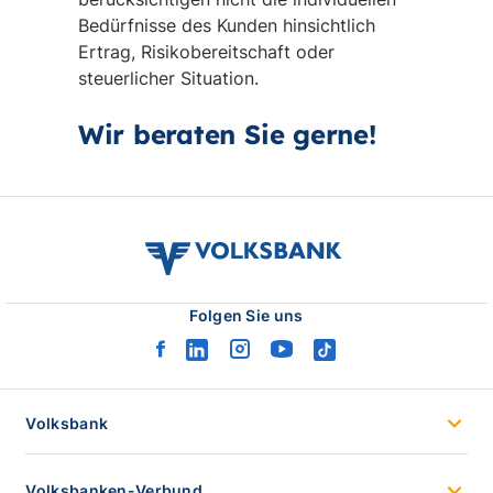
Bedürfnisse des Kunden hinsichtlich
Ertrag, Risikobereitschaft oder
steuerlicher Situation.
Wir beraten Sie gerne!
volksbank
verbund
logo
Folgen Sie uns
facebook
linkedin
instagram
youtube
tiktok
logo
logo
logo
logo
logo
Volksbank
Volksbanken-Verbund