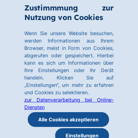
Zum
Zum
Zustimmmung zur
Hauptinhalt
Footer
Link
Nutzung von Cookies
Menü
springen
springen
zur
öffnen
Homepage
Wenn Sie unsere Website besuchen,
werden Informationen aus Ihrem
Browser, meist in Form von Cookies,
abgerufen oder gespeichert. Hierbei
kann es sich um Informationen über
Ihre Einstellungen oder Ihr Gerät
handeln. Klicken Sie auf
„Einstellungen“, um mehr zu erfahren
und Cookies zu selektieren.
zur Datenverarbeitung bei Online-
Diensten
Alle Cookies akzeptieren
Einstellungen