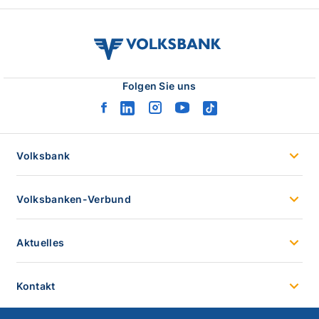
volksbank
verbund
logo
Folgen Sie uns
facebook
linkedin
instagram
youtube
tiktok
logo
logo
logo
logo
logo
Volksbank
Volksbanken-Verbund
Aktuelles
Kontakt