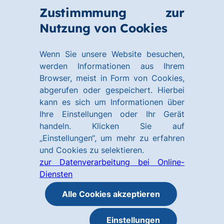
Zum
Zum
Zustimmmung zur
Hauptinhalt
Footer
Link
Nutzung von Cookies
Menü
springen
springen
zur
öffnen
Homepage
Wenn Sie unsere Website besuchen,
werden Informationen aus Ihrem
Browser, meist in Form von Cookies,
abgerufen oder gespeichert. Hierbei
kann es sich um Informationen über
Ihre Einstellungen oder Ihr Gerät
handeln. Klicken Sie auf
„Einstellungen“, um mehr zu erfahren
und Cookies zu selektieren.
zur Datenverarbeitung bei Online-
Diensten
Alle Cookies akzeptieren
Einstellungen