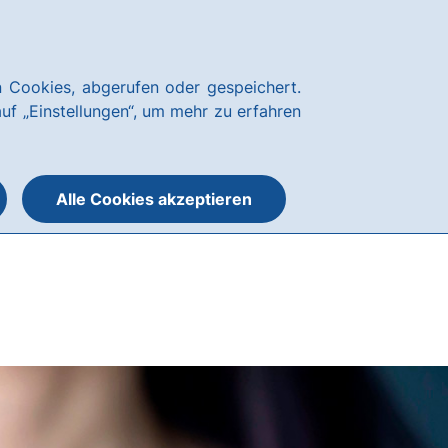
Über uns
Blog
Nachhaltigkeit
Presse
Notfallnummern
hausbanking
 Cookies, abgerufen oder gespeichert.
Suche
Menü
auf „Einstellungen“, um mehr zu erfahren
öffnen
öffnen
oder
schließen
Alle Cookies akzeptieren