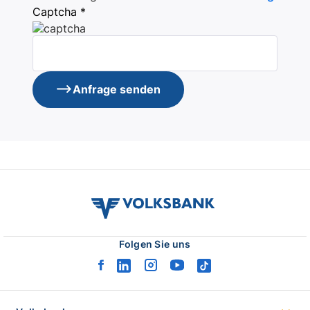
Captcha *
Anfrage senden
volksbank
verbund
logo
Folgen Sie uns
facebook
linkedin
instagram
youtube
tiktok
logo
logo
logo
logo
logo