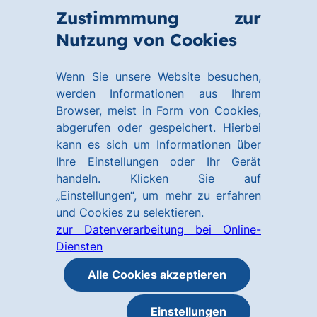
Zum
Zum
Zustimmmung zur
Hauptinhalt
Footer
Link
Nutzung von Cookies
Menü
springen
springen
zur
öffnen
Homepage
Wenn Sie unsere Website besuchen,
werden Informationen aus Ihrem
Browser, meist in Form von Cookies,
abgerufen oder gespeichert. Hierbei
kann es sich um Informationen über
Ihre Einstellungen oder Ihr Gerät
handeln. Klicken Sie auf
„Einstellungen“, um mehr zu erfahren
und Cookies zu selektieren.
zur Datenverarbeitung bei Online-
Diensten
Alle Cookies akzeptieren
Einstellungen