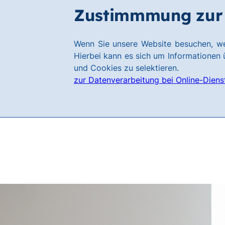
Zum
Zum
Zustimmmung zur 
Karriere
Hauptinhalt
Footer
springen
springen
Link
Wenn Sie unsere Website besuchen, we
zur
Hierbei kann es sich um Informationen ü
Homepage
und Cookies zu selektieren.
zur Datenverarbeitung bei Online-Diens