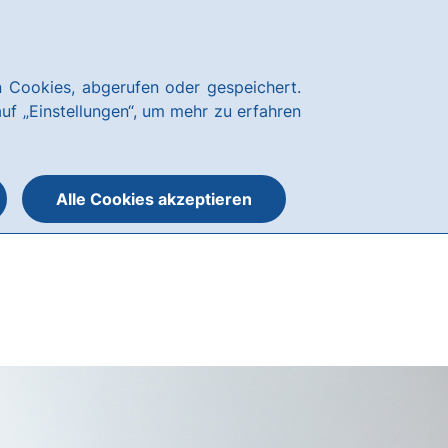
Über uns
Blog
Nachhaltigkeit
Presse
Notfallnummern
hausbanking
 Cookies, abgerufen oder gespeichert.
Suche
Menü
auf „Einstellungen“, um mehr zu erfahren
öffnen
öffnen
oder
schließen
Alle Cookies akzeptieren