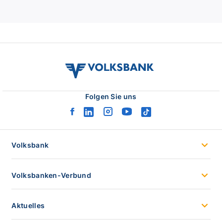
volksbank
verbund
logo
Folgen Sie uns
facebook
linkedin
instagram
youtube
tiktok
logo
logo
logo
logo
logo
Volksbank
Volksbanken-Verbund
Aktuelles