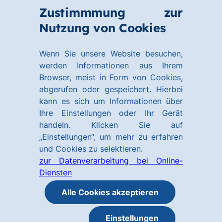
Zum
Zum
Zustimmmung zur
Hauptinhalt
Footer
Link
Nutzung von Cookies
Menü
springen
springen
zur
öffnen
Homepage
Wenn Sie unsere Website besuchen,
werden Informationen aus Ihrem
Browser, meist in Form von Cookies,
abgerufen oder gespeichert. Hierbei
kann es sich um Informationen über
Ihre Einstellungen oder Ihr Gerät
handeln. Klicken Sie auf
„Einstellungen“, um mehr zu erfahren
und Cookies zu selektieren.
zur Datenverarbeitung bei Online-
Diensten
Alle Cookies akzeptieren
Einstellungen