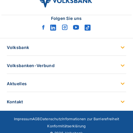
volksbank
verbund
logo
Folgen Sie uns
facebook
linkedin
instagram
youtube
tiktok
logo
logo
logo
logo
logo
Volksbank
Volksbanken-Verbund
Aktuelles
Kontakt
Impressum
AGB
Datenschutz
Informationen zur Barrierefreiheit
Konformitätserklärung