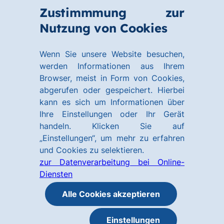
Zum
Zum
Zustimmmung zur
Hauptinhalt
Footer
Link
Nutzung von Cookies
Menü
springen
springen
zur
öffnen
Homepage
Wenn Sie unsere Website besuchen,
werden Informationen aus Ihrem
Browser, meist in Form von Cookies,
abgerufen oder gespeichert. Hierbei
kann es sich um Informationen über
Ihre Einstellungen oder Ihr Gerät
handeln. Klicken Sie auf
„Einstellungen“, um mehr zu erfahren
und Cookies zu selektieren.
zur Datenverarbeitung bei Online-
Diensten
Alle Cookies akzeptieren
Einstellungen