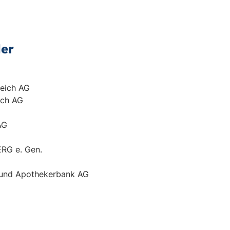
der
reich AG
ich AG
AG
G e. Gen.
- und Apothekerbank AG