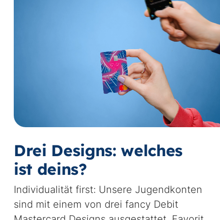
Vi
st
Drei Designs: welches
ist deins?
Individualität first: Unsere Jugendkonten
sind mit einem von drei fancy Debit
Mastercard Designs ausgestattet. Favorit