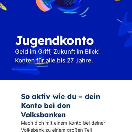
Jugendkonto
Geld im Griff, Zukunft im Blick!
Konten für alle bis 27 Jahre.
Vi
st
So aktiv wie du – dein
Konto bei den
Volksbanken
Mach dich mit einem Konto bei deiner
Volksbank zu einem großen Teil