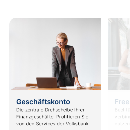
Geschäftskonto
Free
Die zentrale Drehscheibe Ihrer
Buchfü
Finanzgeschäfte. Profitieren Sie
verbin
von den Services der Volksbank.
nutzen