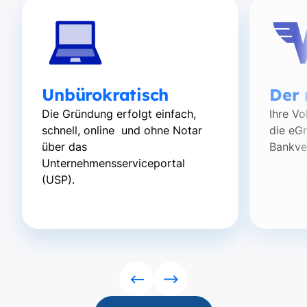
Unbürokratisch
Der 
Die Gründung erfolgt einfach,
Ihre V
schnell, online und ohne Notar
die eG
über das
Bankver
Unternehmensserviceportal
(USP).
Rückwärts
Vorwärts