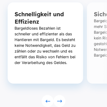
Schnelligkeit und
Sich
Effizienz
Bargel
mehr Si
Bargeldloses Bezahlen ist
Bargeld
schneller und effizienter als das
kein Ri
Hantieren mit Bargeld. Es besteht
gestoh
keine Notwendigkeit, das Geld zu
Notwen
zählen oder zu wechseln und es
Bargel
entfällt das Risiko von Fehlern bei
der Verarbeitung des Geldes.
Rückwärts
Vorwärts