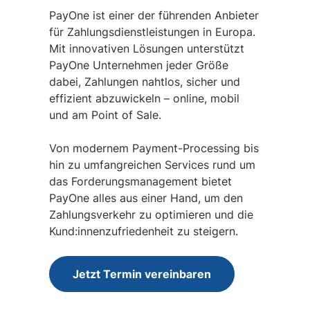
PayOne ist einer der führenden Anbieter
für Zahlungsdienstleistungen in Europa.
Mit innovativen Lösungen unterstützt
PayOne Unternehmen jeder Größe
dabei, Zahlungen nahtlos, sicher und
effizient abzuwickeln – online, mobil
und am Point of Sale.
Von modernem Payment-Processing bis
hin zu umfangreichen Services rund um
das Forderungsmanagement bietet
PayOne alles aus einer Hand, um den
Zahlungsverkehr zu optimieren und die
Kund:innenzufriedenheit zu steigern.
Jetzt Termin vereinbaren