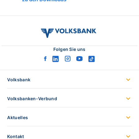
volksbank
verbund
logo
Folgen Sie uns
facebook
linkedin
instagram
youtube
tiktok
logo
logo
logo
logo
logo
Volksbank
Volksbanken-Verbund
Aktuelles
Kontakt