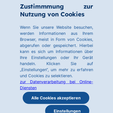
Zum
Zum
Zustimmmung zur
Hauptinhalt
Footer
Link
Nutzung von Cookies
Menü
springen
springen
zur
öffnen
Homepage
Wenn Sie unsere Website besuchen,
werden Informationen aus Ihrem
Browser, meist in Form von Cookies,
abgerufen oder gespeichert. Hierbei
kann es sich um Informationen über
Ihre Einstellungen oder Ihr Gerät
handeln. Klicken Sie auf
„Einstellungen“, um mehr zu erfahren
und Cookies zu selektieren.
zur Datenverarbeitung bei Online-
Diensten
Alle Cookies akzeptieren
Einstellungen