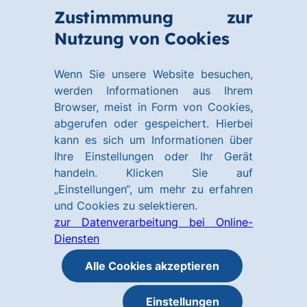
Zum
Zum
Zustimmmung zur
Hauptinhalt
Footer
Link
Nutzung von Cookies
Menü
springen
springen
zur
öffnen
Homepage
Wenn Sie unsere Website besuchen,
werden Informationen aus Ihrem
Browser, meist in Form von Cookies,
abgerufen oder gespeichert. Hierbei
kann es sich um Informationen über
Ihre Einstellungen oder Ihr Gerät
handeln. Klicken Sie auf
„Einstellungen“, um mehr zu erfahren
und Cookies zu selektieren.
zur Datenverarbeitung bei Online-
Diensten
Alle Cookies akzeptieren
Einstellungen