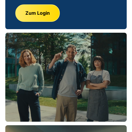
Zum Login
Vide
stop