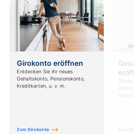
Girokonto eröffnen
Ges
eröf
Entdecken Sie Ihr neues
Gehaltskonto, Pensionskonto,
Genau 
Kreditkarten, u. v. m.
Untern
brauch
Zum Girokonto
Zum Ge