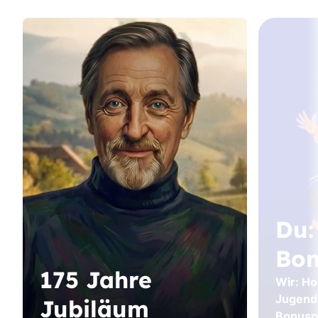
Du:
Bon
175 Jahre
Wir: Hol
Jugend
Jubiläum
Bonusp