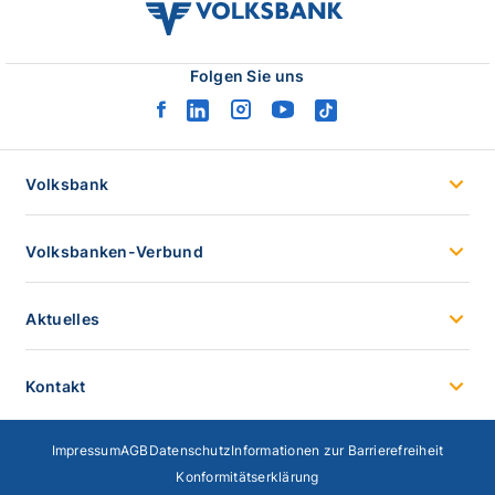
volksbank
verbund
logo
Folgen Sie uns
facebook
linkedin
instagram
youtube
tiktok
logo
logo
logo
logo
logo
Volksbank
Volksbanken-Verbund
Aktuelles
Kontakt
Impressum
AGB
Datenschutz
Informationen zur Barrierefreiheit
Konformitätserklärung