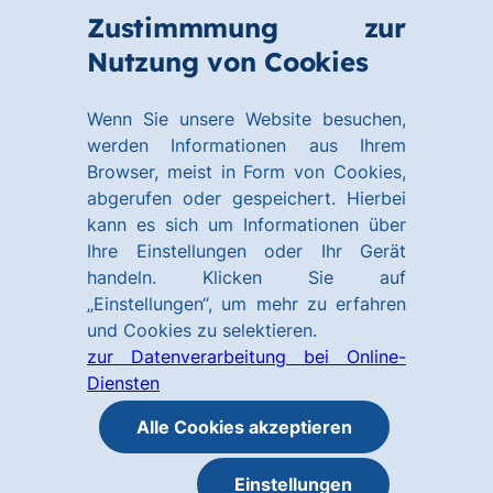
Zum
Zum
Zustimmmung zur
Hauptinhalt
Footer
Link
Nutzung von Cookies
Menü
springen
springen
zur
öffnen
Homepage
Wenn Sie unsere Website besuchen,
werden Informationen aus Ihrem
Browser, meist in Form von Cookies,
abgerufen oder gespeichert. Hierbei
kann es sich um Informationen über
Ihre Einstellungen oder Ihr Gerät
handeln. Klicken Sie auf
„Einstellungen“, um mehr zu erfahren
und Cookies zu selektieren.
zur Datenverarbeitung bei Online-
Diensten
Alle Cookies akzeptieren
Einstellungen