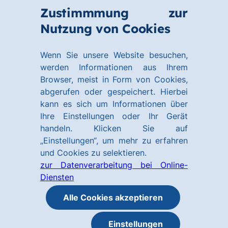
Zum
Zum
Zustimmmung zur
Hauptinhalt
Footer
Link
Nutzung von Cookies
Menü
springen
springen
zur
öffnen
Homepage
Wenn Sie unsere Website besuchen,
werden Informationen aus Ihrem
Browser, meist in Form von Cookies,
abgerufen oder gespeichert. Hierbei
kann es sich um Informationen über
Ihre Einstellungen oder Ihr Gerät
handeln. Klicken Sie auf
„Einstellungen“, um mehr zu erfahren
und Cookies zu selektieren.
zur Datenverarbeitung bei Online-
Diensten
Alle Cookies akzeptieren
Einstellungen