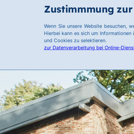
Zum
Zum
Zustimmmung zur 
Hauptinhalt
Footer
springen
springen
Link
Wenn Sie unsere Website besuchen, we
zur
Hierbei kann es sich um Informationen ü
Homepage
und Cookies zu selektieren.
zur Datenverarbeitung bei Online-Diens