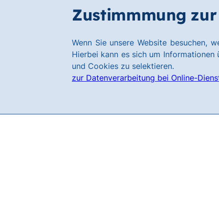
Zum
Zum
Zustimmmung zur 
Karriere
Hauptinhalt
Footer
springen
springen
Link
Wenn Sie unsere Website besuchen, we
zur
Hierbei kann es sich um Informationen ü
Homepage
und Cookies zu selektieren.
zur Datenverarbeitung bei Online-Diens