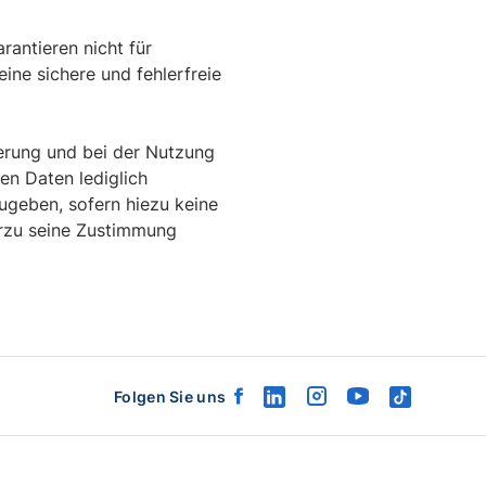
rantieren nicht für
ine sichere und fehlerfreie
erung und bei der Nutzung
en Daten lediglich
ugeben, sofern hiezu keine
erzu seine Zustimmung
Folgen Sie uns
facebook
linkedin
instagram
youtube
tiktok
logo
logo
logo
logo
logo