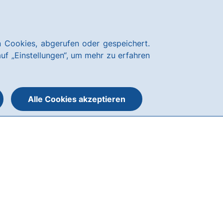
Über uns
Blog
Nachhaltigkeit
Presse
Notfallnummern
hausbanking
 Cookies, abgerufen oder gespeichert.
Suche
Menü
auf „Einstellungen“, um mehr zu erfahren
öffnen
öffnen
oder
schließen
Alle Cookies akzeptieren