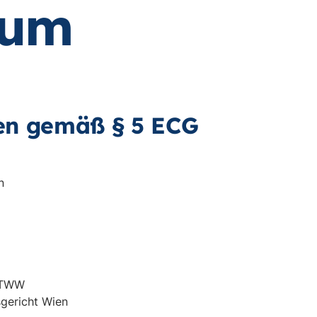
sum
en gemäß § 5 ECG
n
EATWW
gericht Wien