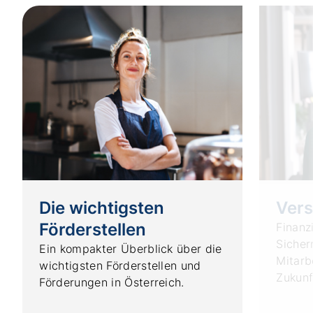
Die wichtigsten
Vers
Förderstellen
Finanzi
Sicher
Ein kompakter Überblick über die
Mitarb
wichtigsten Förderstellen und
Zukunf
Förderungen in Österreich.